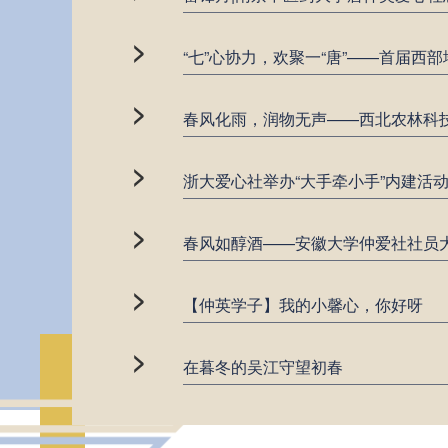
>
“七”心协力，欢聚一“唐”——首届
>
春风化雨，润物无声——西北农林科
>
浙大爱心社举办“大手牵小手”内建活
>
春风如醇酒——安徽大学仲爱社社员
>
【仲英学子】我的小馨心，你好呀
>
在暮冬的吴江守望初春