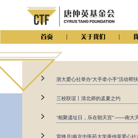
首页
关于我们
>
浙大爱心社举办“大手牵小手”活动帮
>
三校联谊丨清北师的孟夏之约
>
“相聚遗址日，乐在朝天宫” ——南
>
雷锋月|南京中医药大学唐仲英爱心