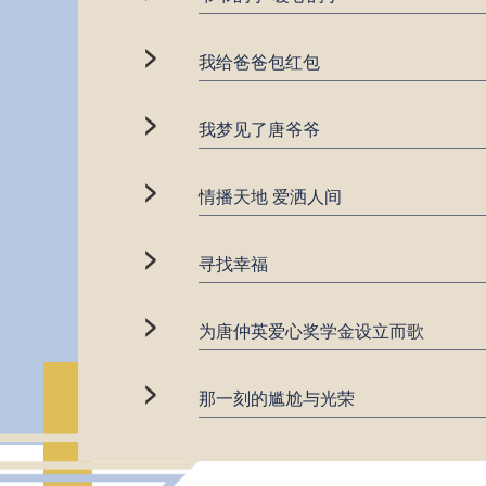
>
我给爸爸包红包
>
我梦见了唐爷爷
>
情播天地 爱洒人间
>
寻找幸福
>
为唐仲英爱心奖学金设立而歌
>
那一刻的尴尬与光荣