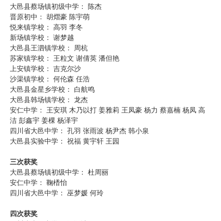
大邑县蔡场镇初级中学： 陈杰
晋原初中： 胡熠豪 陈宇萌
悦来镇学校： 高羽 李冬
新场镇学校： 谢梦越
大邑县王泗镇学校： 周杭
苏家镇学校： 王粒文 谢倩英 潘但艳
上安镇学校： 吉克尔沙
沙渠镇学校： 何伦森 任浩
大邑县金星乡学校： 白航鸣
大邑县韩场镇学校： 龙杰
安仁中学： 王安琪 木乃以打 姜雅莉 王凤豪 杨力 蔡嘉楠 杨凤 高
洁 彭鑫宇 姜棵 杨泽宇
四川省大邑中学： 孔羽 张雨波 杨尹杰 韩小泉
大邑县实验中学： 祝福 黄宇轩 王园
三次获奖
大邑县蔡场镇初级中学： 杜周丽
安仁中学： 鞠楿怡
四川省大邑中学： 巫梦媛 何玲
四次获奖