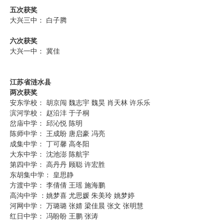
五次获奖
大兴三中： 白子腾
六次获奖
大兴一中： 冀佳
江苏省涟水县
两次获奖
安东学校： 胡京闯 魏志宇 魏昊 肖天林 许乐乐
滨河学校： 赵沿沣 于子桐
岔庙中学： 邱沁悦 陈明
陈师中学： 王成盼 唐启豪 冯亮
成集中学： 丁可馨 高冬阳
大东中学： 沈池澎 陈航宇
第四中学： 高丹丹 顾聪 许宏胜
东胡集中学： 皇思静
方渡中学： 李倩倩 王瑶 施海鹏
高沟中学 ：姚梦喜 尤思媛 朱美玲 姚梦婷
河网中学： 万璐璐 张婧 梁佳晨 张文 张明慧
红日中学： 冯盼盼 王鹏 张涛