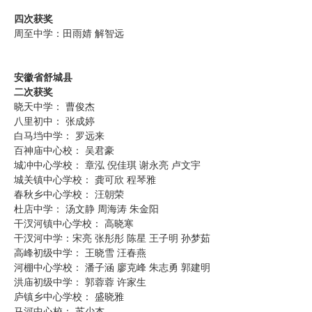
四次获奖
周至中学：田雨婧 解智远
安徽省舒城县
二次获奖
晓天中学： 曹俊杰
八里初中： 张成婷
白马垱中学： 罗远来
百神庙中心校： 吴君豪
城冲中心学校： 章泓 倪佳琪 谢永亮 卢文宇
城关镇中心学校： 龚可欣 程琴雅
春秋乡中心学校： 汪朝荣
杜店中学： 汤文静 周海涛 朱金阳
干汊河镇中心学校： 高晓寒
干汊河中学：宋亮 张彤彤 陈星 王子明 孙梦茹
高峰初级中学： 王晓雪 汪春燕
河棚中心学校： 潘子涵 廖克峰 朱志勇 郭建明
洪庙初级中学： 郭蓉蓉 许家生
庐镇乡中心学校： 盛晓雅
马河中心校： 苏少杰