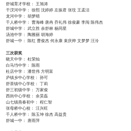
舒城育才学校： 王旭涛
干汊河中学： 徐熙 沈婷婷 左振君 张玟 王孟洁
龙河中学： 胡梦晴
千人桥中学： 曹海峰 唐冉 乔礼伟 徐俊豪 李闯 陈伟杰
舒城中学： 武立胜 余舒林 杨同星
汤池中学： 陶雅丽 胡海婷
舒城一中： 陈红 曹俊杰 何永康 束庆烨 文梦梦 汪泠
三次获奖
晓天中学： 杜荣灿
白马垱中学： 陈雨
杜店中学： 潘世伟 方明富
庐镇乡中心学校： 孙可
舒茶镇中心学校： 丁莉
舒三初级中学： 万家俊
西衖中心学校： 余昊磊
山七镇燕春初中： 程仁智
张母桥中心校： 汪兴旺
千人桥中学： 陈玉坤 徐杰 高益贵
舒城一中： 唐雨萍