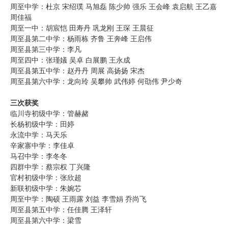
周至中学：杜京 宋绍璞 马旭磊 陈少帅 强乐 王会峰 袁启航 王乙嘉
周佳福
周至一中：胡宸恺 田寿丹 巩龙刚 王琛 王晨征
周至县第二中学：杨雨栋 齐鲁 王奔峰 王启伟
周至县第三中学：李凡
周至四中：张瑾嬟 吴卓 白展鹏 王永成
周至县第五中学：赵丹丹 周展 高扬扬 宋杰
周至县第六中学：龙向玲 吴攀帅 武伟婷 何劭伟 尹少奇
三次获奖
临川寺初级中学：管赫赭
长杨初级中学：田婷
永流中学：马天乐
辛家寨中学：李佳卓
马召中学：李冬冬
四群中学：蔡宗权 丁兴隆
官村初级中学：张欣超
新联初级中学：朱婉芯
周至中学：陶硕 王雨露 刘益 李雪娟 乔尚飞
周至县第五中学：任佳腾 王泽轩
周至县第六中学：梁雪