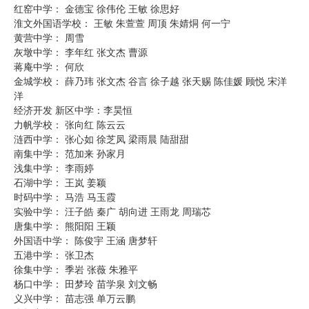
红窑中学： 金德宝 徐伟伦 王敏 徐思好
淮文外国语学校： 王敏 朱萱萱 周顶 朱婧烔 何一宁
黄营中学： 周雪
灰墩中学： 李年红 张文杰 曹源
蒋庵中学： 何欣
金城学校： 薛乃玮 张文杰 谷言 徐子越 张天赐 陈佳媛 顾悦 宋洋
洋
经济开发 新区中学：李昊恒
力帆学校： 张向红 陈云云
涟西中学： 张心如 徐芝凤 梁雨晨 陆甜甜
南集中学： 范加来 孙家月
浅集中学： 李雨婷
石湖中学： 王岚 姜颖
时码中学： 马浩 马玉霞
实验中学： 汪子皓 秦广 胡向进 王雨龙 周瑞芯
唐集中学： 熊阳阳 王颖
外国语中学： 陈俊宇 王涵 唐梦轩
五港中学： 张卫杰
徐集中学： 季岩 张薇 朱雅平
杨口中学： 田梦玲 苗学泉 刘文畅
义兴中学： 苗志强 单万云鹏