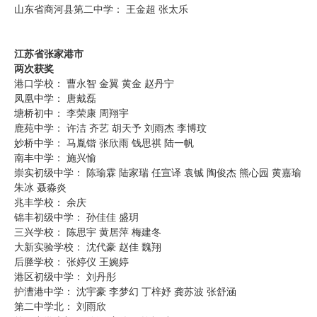
山东省商河县第二中学： 王金超 张太乐
江苏省张家港市
两次获奖
港口学校： 曹永智 金翼 黄金 赵丹宁
凤凰中学： 唐戴磊
塘桥初中： 李荣康 周翔宇
鹿苑中学： 许洁 齐艺 胡天予 刘雨杰 李博玟
妙桥中学： 马胤锴 张欣雨 钱思祺 陆一帆
南丰中学： 施兴愉
崇实初级中学： 陈瑜霖 陆家瑞 任宣译 袁铖 陶俊杰 熊心园 黄嘉瑜
朱冰 聂淼炎
兆丰学校： 余庆
锦丰初级中学： 孙佳佳 盛玥
三兴学校： 陈思宇 黄居萍 梅建冬
大新实验学校： 沈代豪 赵佳 魏翔
后塍学校： 张婷仪 王婉婷
港区初级中学： 刘丹彤
护漕港中学： 沈宇豪 李梦幻 丁梓妤 龚苏波 张舒涵
第二中学北： 刘雨欣