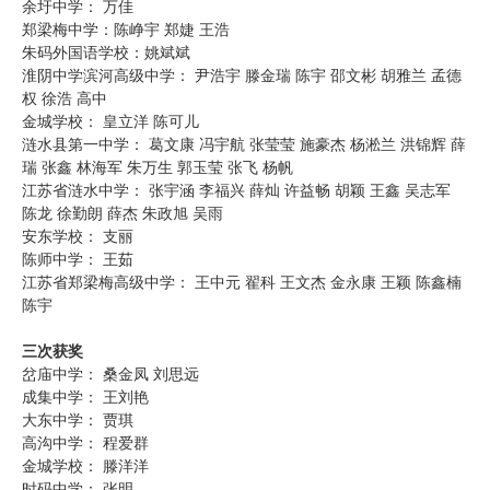
余圩中学： 万佳
郑梁梅中学：陈峥宇 郑婕 王浩
朱码外国语学校：姚斌斌
淮阴中学滨河高级中学： 尹浩宇 滕金瑞 陈宇 邵文彬 胡雅兰 孟德
权 徐浩 高中
金城学校： 皇立洋 陈可儿
涟水县第一中学： 葛文康 冯宇航 张莹莹 施豪杰 杨淞兰 洪锦辉 薛
瑞 张鑫 林海军 朱万生 郭玉莹 张飞 杨帆
江苏省涟水中学： 张宇涵 李福兴 薛灿 许益畅 胡颖 王鑫 吴志军
陈龙 徐勤朗 薛杰 朱政旭 吴雨
安东学校： 支丽
陈师中学： 王茹
江苏省郑梁梅高级中学： 王中元 翟科 王文杰 金永康 王颖 陈鑫楠
陈宇
三次获奖
岔庙中学： 桑金凤 刘思远
成集中学： 王刘艳
大东中学： 贾琪
高沟中学： 程爱群
金城学校： 滕洋洋
时码中学： 张明