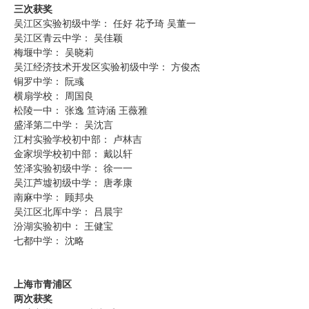
三次获奖
吴江区实验初级中学： 任好 花予琦 吴董一
吴江区青云中学： 吴佳颖
梅堰中学： 吴晓莉
吴江经济技术开发区实验初级中学： 方俊杰
铜罗中学： 阮彧
横扇学校： 周国良
松陵一中： 张逸 笪诗涵 王薇雅
盛泽第二中学： 吴沈言
江村实验学校初中部： 卢林吉
金家坝学校初中部： 戴以轩
笠泽实验初级中学： 徐一一
吴江芦墟初级中学： 唐孝康
南麻中学： 顾邦央
吴江区北厍中学： 吕晨宇
汾湖实验初中： 王健宝
七都中学： 沈略
上海市青浦区
两次获奖