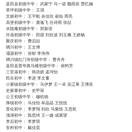
蓝田县初级中学： 武家宁 马一诺 魏雨辰 贾忆楠
草坪初级中学： 王强
文姬初中： 王宇航 余佳欣 崔灿 周亮
高堡初级中学： 龚逸飞 任诗雨 张喆
水陆庵初级中学： 郑新语
许庙初级中学： 田甜 刘欣波 刘玉佩 王娇杨
聚庆初中： 费启喆
辋川初中： 王文博
灞源初中： 张郁 李伟伟
辋川镇红门寺初级中学： 曹舟舟
蓝田县普华真马楼初级中学： 侯昀芳
三官庙初中： 韩语妍 孟珂怡
民生初中： 李进 李文董
小寨镇初级中学： 马伊梦 王一卓 吴辽果 王博良
史家寨初中： 史甲琛
公王初级中学： 穆杭锦
厚镇初中： 马佳怡 牟晶晶 王悦悦
普化初中： 李梦翔 刘欣 马紫悦 王思乾
洩湖初中： 陈思绮 王一婕 成展望
李后初中： 李梦琪
安村初中： 戴佳昊