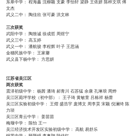
东皋中学： 程海鑫 沈柳颖 支豪 李怡轩 梁静 王依妍 陈梓文琪 傅
文杰
武义二中： 陶佳欣 张可豪 洪文林
三次获奖
武阳中学： 陶致诚 徐成哲 周煜宁
武义三中： 高玉婷
武义一中： 潘航骏 李程辉 叶子 王思涵
金穗民族中学： 王家馨
武义县下杨中学： 方思妍
江苏省吴江区
两次获奖
震泽初级中学： 杨茜 潘琦 郝青川 石苏猛 余康 孔琳琅 周烨
吴江区菀坪学校（初中部）： 王子琦 黄敏萱 吕栋祥 杨蕾
吴江区实验初级中学： 王熠 盛浩宇 庞博文 周李昊 宋颖 倪澜绮 陈
力琰
吴江区青云中学： 姜苗苗
梅堰中学： 陈怡 王一
吴江经济技术开发区实验初级中学： 高航 易舒乐
铜罗中学： 顾颖硕 李奥翔 陆佳红