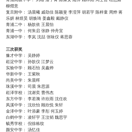
柳熠意
复旦附中： 汤晨曦 戚劭佳 陈颖斐 李滢萍 胡若宇 陈梓童 周烨 蒋
乐妍 林煜昊 胡焕琦 姜鑫毅 戴静仪
青浦二中： 杨歆依 王晨怡
青浦一中： 何朱启 张静 仲舟宜
东湖中学： 李岚 沈喆 张咏仪 蒋思蓉
三次获奖
豫才中学： 吴静婷
崧淀中学： 孙歆仪 江梦云
实验中学： 顾石怡 吴鑫烨
华新中学： 王紫秋
尚美中学： 朱晨晖
珠溪中学： 司晨 朱思源
崧泽学校： 沈谢奕 曹伟杰
东方中学： 李若漪 许欣雨 沈任欢
凤溪中学： 沈欣怡 顾欣悦 朱轩
金泽中学： 叶添豪 李彤 何玉婷
白鹤中学： 凌轩宇 王汶韬 魏思宇
毓秀学校： 倪徐栋纹
颜安中学： 汤忆佳