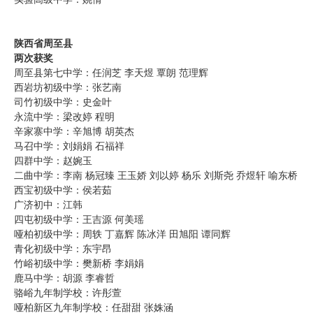
陕西省周至县
两次获奖
周至县第七中学：任润芝 李天煜 覃朗 范理辉
西岩坊初级中学：张艺南
司竹初级中学：史金叶
永流中学：梁改婷 程明
辛家寨中学：辛旭博 胡英杰
马召中学：刘娟娟 石福祥
四群中学：赵婉玉
二曲中学：李南 杨冠臻 王玉娇 刘以婷 杨乐 刘斯尧 乔煜轩 喻东桥
西宝初级中学：侯若茹
广济初中：江韩
四屯初级中学：王吉源 何美瑶
哑柏初级中学：周轶 丁嘉辉 陈冰洋 田旭阳 谭同辉
青化初级中学：东宇昂
竹峪初级中学：樊新桥 李娟娟
鹿马中学：胡源 李睿哲
骆峪九年制学校：许彤萱
哑柏新区九年制学校：任甜甜 张姝涵