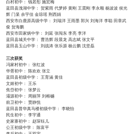
白村初中： 钱若彤 施宏梅
蓝田县洩湖中学： 贺紫雨 代梦婷 黄刚 王震刚 李永顺 杨波波 侯光
辉 门杲 佘宇佳 金琼瑶 荆西娟
西安市白鹿原高级中学： 刘瑞洋 王雨墨 郭兴 刘海洋 李聪 田章武
俊 贠海鹏
西安市田家炳中学： 刘延 张闯东 李亮 李洋
蓝田县城关中学： 曹浩辉 段晨龙 高志斌 张文平
蓝田县玉山中学： 刘战涛 张乐源 杨云鹏 沈坚磊
三次获奖
冯家村初中： 张红波
华胥初中： 陈欢欢 张立
蓝田县初级中学： 王育涵 黄佳
文姬初中： 王乐
焦岱初中： 张梦云
灞源初中： 周丽萍 刘榕樾
前卫初中： 贾静悦
蓝田县普华真马楼初级中学： 李晓怡
民生初中： 李宇通
史家寨初中： 赵琛钰儿
公王初级中学： 陈富平
李后初中： 王双宇