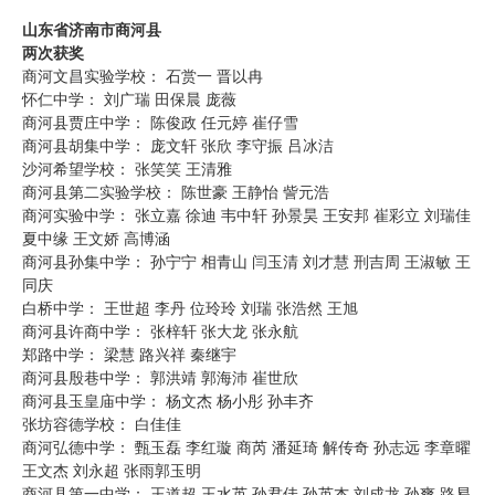
山东省济南市商河县
两次获奖
商河文昌实验学校： 石赏一 晋以冉
怀仁中学： 刘广瑞 田保晨 庞薇
商河县贾庄中学： 陈俊政 任元婷 崔仔雪
商河县胡集中学： 庞文轩 张欣 李守振 吕冰洁
沙河希望学校： 张笑笑 王清雅
商河县第二实验学校： 陈世豪 王静怡 訾元浩
商河实验中学： 张立嘉 徐迪 韦中轩 孙景昊 王安邦 崔彩立 刘瑞佳
夏中缘 王文娇 高博涵
商河县孙集中学： 孙宁宁 相青山 闫玉清 刘才慧 刑吉周 王淑敏 王
同庆
白桥中学： 王世超 李丹 位玲玲 刘瑞 张浩然 王旭
商河县许商中学： 张梓轩 张大龙 张永航
郑路中学： 梁慧 路兴祥 秦继宇
商河县殷巷中学： 郭洪靖 郭海沛 崔世欣
商河县玉皇庙中学： 杨文杰 杨小彤 孙丰齐
张坊容德学校： 白佳佳
商河弘德中学： 甄玉磊 李红璇 商芮 潘延琦 解传奇 孙志远 李章曜
王文杰 刘永超 张雨郭玉明
商河县第一中学： 王道超 王水英 孙君佳 孙英杰 刘成龙 孙爽 路易