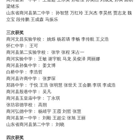
梁绪乐
山东省商河县第二中学： 孙智慧 万红玲 王兴杰 李昊然 贾志龙 魏
立宝 段传鹏 王成森 马振乐
三次获奖
商河文昌实验学校： 姚烁 杨若璘 李畅 李传航 王义浩
怀仁中学： 王可
商河县第二实验学校： 张学 张程 宋占一
商河实验中学： 王敏 谢宇航 马龙 吴俊泽 周丽娜
商河县孙集中学： 姜文博
白桥中学： 李浩哲
商河县许商中学： 张梦琛
郑路中学： 于悦 王浩 张明慧 张世天 王会鹏 李琪 李成浩
商河县殷巷中学： 吴凡
商河县玉皇庙中学： 丁永琪
张坊容德学校： 高朔
商河弘德中学： 杨靖宇 王霞 刘哲 张慧
商河县第一中学： 刘毅 王超尘 张旭 王丽
山东省商河县第二中学： 刘晓
四次获奖