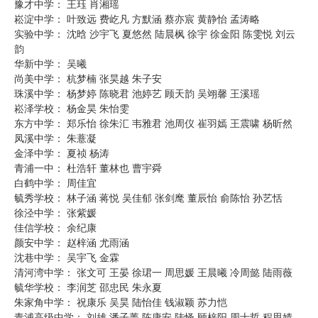
豫才中学： 王珏 肖湘瑶
崧淀中学： 叶致远 费屹凡 方默涵 蔡亦宸 黄静怡 孟涛略
实验中学： 沈晗 沙宇飞 夏悠然 陆晨枫 徐宇 徐金阳 陈雯悦 刘云
韵
华新中学： 吴曦
尚美中学： 杭梦楠 张昊越 朱子安
珠溪中学： 杨梦婷 陈晓君 池婷艺 顾天韵 吴翊馨 王溪瑶
崧泽学校： 杨金昊 朱怡雯
东方中学： 郑乐怡 徐朱汇 韦雅君 池周仪 崔羽嫣 王震啸 杨昕然
凤溪中学： 朱薏凝
金泽中学： 夏祯 杨涛
青浦一中： 杜浩轩 董林也 曹宇舜
白鹤中学： 周佳宜
毓秀学校： 林子涵 蒋悦 吴佳郁 张剑麾 董辰怡 俞陈怡 孙艺恬
徐泾中学： 张紫媛
佳信学校： 余纪康
颜安中学： 赵梓涵 尤雨涵
沈巷中学： 吴宇飞 金霖
清河湾中学： 张文可 王晏 徐珺一 周思媛 王晨曦 冷周懿 陆雨薇
毓华学校： 李润芝 邵忠民 朱永夏
朱家角中学： 祝康乐 吴昊 陆怡佳 钱淑颖 苏力恺
青浦高级中学： 刘雄 潘子菁 陈康安 陆怿 顾梓阳 周士哲 程思婧