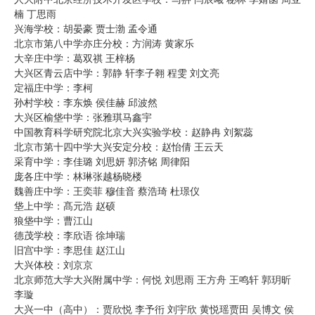
楠 丁思雨
兴海学校：胡晏豪 贾士渤 孟令通
北京市第八中学亦庄分校：方润涛 黄家乐
大辛庄中学：葛双祺 王梓杨
大兴区青云店中学：郭静 轩李子翱 程雯 刘文亮
定福庄中学：李柯
孙村学校：李东焕 侯佳赫 邱波然
大兴区榆垡中学：张雅琪马鑫宇
中国教育科学研究院北京大兴实验学校：赵静冉 刘絮蕊
北京市第十四中学大兴安定分校：赵怡倩 王云天
采育中学：李佳璐 刘思妍 郭济铭 周律阳
庞各庄中学：林琳张越杨晓楼
魏善庄中学：王奕菲 穆佳音 蔡浩琦 杜璟仪
垡上中学：髙元浩 赵硕
狼垡中学：曹江山
德茂学校：李欣语 徐坤瑞
旧宫中学：李思佳 赵江山
大兴体校：刘京京
北京师范大学大兴附属中学：何悦 刘思雨 王方舟 王鸣轩 郭玥昕
李璇
大兴一中（高中）：贾欣悦 李予衎 刘宇欣 黄悦瑶贾田 吴博文 侯