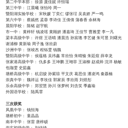
第二中学本部： 徐源 庞佳妮 许恒瑞
第三中学： 江晨曦 张怡玲 周一
暨阳湖实验学校： 宋秋媛 丁奕仁 缪张珵 吴袁娇 严一鸣
第六中学： 蔡嫣然 孟蓉 李诗佳 王倩倩 蒲春香 余林海
晨阳学校： 陈铭 赵宇航
市一中： 黄梓轩 钱凌瑶 黄顾妍 潘嘉琦 王佳节 曹雅雯 李一凡
梁丰高级中学： 许煜 王语晴 潘晨浩 孙宸璁 李艺健 朱可昱 刘曙光
谢浦柳 黄新瑜 周子逸 张欣蔚
沙洲中学： 张竣杰 程铄雯 钱魏
暨阳高级中学： 侯蕴格 吴祎鑫 常欣怡 朱晴愉 朱廷煊 薛幸龙
张家港高级中学： 仇多多 王坤鹏 王翊菲 王淑柳 赵成帅 沈洋 杨敏
包珈雯 史茹鑫
塘桥高级中学： 杭启骏 孙紫琼 平文庆 葛思佳 潘凌鸿 秦聂楠
崇真中学： 魏祥运 李玫佳 郭家辰 李欣雨 刘煜彤
乐余高级中学： 郑翌慧 孙川 张梦柯 刘含笑 季鑫瑜
外国语学校： 陆禹霏
三次获奖
凤凰中学： 钱恒海
塘桥初中： 童晶晶
南丰中学： 张雷 唐梓硕
崇实初级中学： 刘佳绮