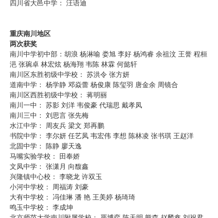
四川省大邑中学： 汪语迪
重庆南川地区
两次获奖
南川中学初中部：胡浪 杨淋喻 娄旭 李好 杨鸿睿 余祖汶 王誉 程桓
浥 张琬卓 林宏炫 杨海翔 韦陈 林霖 何懿轩
南川区东胜初级中学校： 苏洪令 张方妍
道南中学： 杨学静 邓焱蕾 杨俊康 陈玺羽 唐金余 周镜合
南川区西胜初级中学校： 蒋明丽
南川一中： 苏影 刘洋 韦俊豪 代瑞思 戴孝凤
南川三中： 刘思言 张先梅
水江中学： 周友兵 梁文 郑再鹏
书院中学： 李尔妍 任艺凤 韦宏伟 李想 陈林凌 张书琪 王赵洋
北固中学： 陈静 廖天逸
马嘴实验学校： 田奉娇
文凤中学： 张潇月 向馥鑫
兴隆镇中心校： 李晓龙 许双玉
小河中学校： 周福涛 刘豪
大有中学校： 冯佳琳 潘 艳 王美婷 杨琦琦
鸣玉中学校： 李成坤
北京师范大学南川附属学校： 严博弈 陈天明 熊森 赵麟鑫 刘祝君