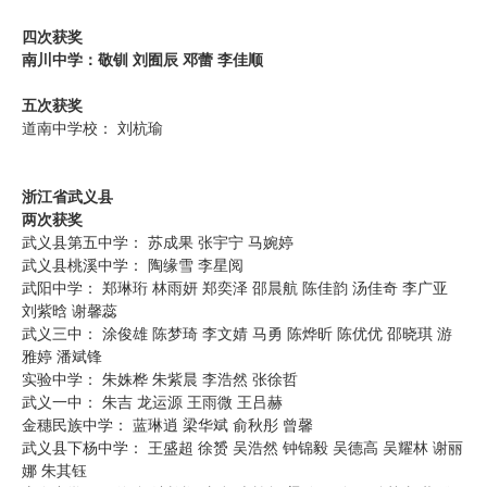
四次获奖
南川中学：敬钏 刘囿辰 邓蕾 李佳顺
五次获奖
道南中学校： 刘杭瑜
浙江省武义县
两次获奖
武义县第五中学： 苏成果 张宇宁 马婉婷
武义县桃溪中学： 陶缘雪 李星阅
武阳中学： 郑琳珩 林雨妍 郑奕泽 邵晨航 陈佳韵 汤佳奇 李广亚
刘紫晗 谢馨蕊
武义三中： 涂俊雄 陈梦琦 李文婧 马勇 陈烨昕 陈优优 邵晓琪 游
雅婷 潘斌锋
实验中学： 朱姝桦 朱紫晨 李浩然 张徐哲
武义一中： 朱吉 龙运源 王雨微 王吕赫
金穗民族中学： 蓝琳逍 梁华斌 俞秋彤 曾馨
武义县下杨中学： 王盛超 徐赟 吴浩然 钟锦毅 吴德高 吴耀林 谢丽
娜 朱其钰