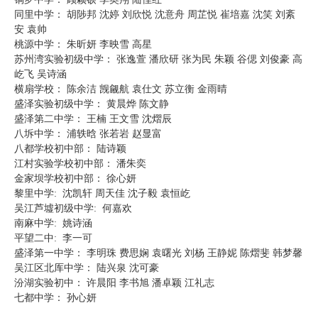
同里中学： 胡陟邦 沈婷 刘欣悦 沈意舟 周芷悦 崔培嘉 沈笑 刘紊
安 袁帅
桃源中学： 朱昕妍 李映雪 高星
苏州湾实验初级中学： 张逸萱 潘欣研 张为民 朱颖 谷偲 刘俊豪 高
屹飞 吴诗涵
横扇学校： 陈余洁 觊觎航 袁仕文 苏立衡 金雨晴
盛泽实验初级中学： 黄晨烨 陈文静
盛泽第二中学： 王楠 王文雪 沈熠辰
八坼中学： 浦轶晗 张若岩 赵显富
八都学校初中部： 陆诗颖
江村实验学校初中部： 潘朱奕
金家坝学校初中部： 徐心妍
黎里中学: 沈凯轩 周天佳 沈子毅 袁恒屹
吴江芦墟初级中学: 何嘉欢
南麻中学: 姚诗涵
平望二中: 李一可
盛泽第一中学： 李明珠 费思娴 袁曙光 刘杨 王静妮 陈熠斐 韩梦馨
吴江区北厍中学： 陆兴泉 沈可豪
汾湖实验初中： 许晨阳 李书旭 潘卓颖 江礼志
七都中学： 孙心妍