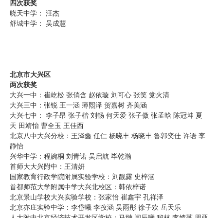
四次获奖
晓天中学： 汪杰
舒城中学： 吴成慧
北京市大兴区
两次获奖
大兴一中：崔屹松 张俏含 赵依璇 刘可心 张笑 党火清
大兴三中：张锐 王一涵 薄熙泽 贺嘉树 齐美涵
大兴七中： 李子昂 张子楷 刘畅 何天爱 张子傲 张孟晗 陈冠坤 夏
天 田靖怡 曹全玉 王佳西
北京八中大兴分校：王泽鑫 任仁 杨晓丰 杨晓丰 鲁郭奕佳 许语 李
静怡
兴华中学：程婉桐 刘青诺 吴启航 毕乾瀚
首师大大兴附中：王清妍
国家教育行政学院附属实验学校：刘靓露 史梓涵
首都师范大学附属中学大兴北校区：韩依梓诺
北京景山学校大兴实验学校：张家怡 崔鑫宇 孔祥泽
北京亦庄实验中学：李岱曦 李孜涵 吴雨彤 徐子欢 岳天乐
人大附中北京经济技术开发区学校：马翀 闫辰曦 秘林 李婧菡 周亚