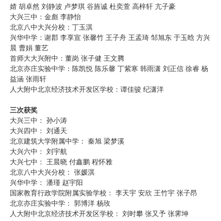
婧 胡卓然 刘静波 卢梦琪 谷旌诚 杜奕萱 高梓轩 亢子豪
大兴三中：金彪 李静怡
北京八中大兴分校：丁玉淇
兴华中学：谢郡 李享宣 张馨竹 王子舟 王孟琦 邹旭东 于玉晗 方兴
晨 曹娟 董艺
首师大大兴附中：董岗 张子健 王文腾
北京亦庄实验中学：陈凯悦 陈乐馨 丁紫寒 韩雨潇 刘正信 徐睿 杨
益涵 张雨轩
人大附中北京经济技术开发区学校：谭佳骏 纪潇洋
三次获奖
大兴三中： 孙小涛
大兴四中： 刘通天
北京建筑大学附属中学： 秦旭 梁梦溪
大兴六中： 刘宇航
大兴七中： 王晨晓 付鑫鹏 程怀雅
北京八中大兴分校： 张媛淇
兴华中学： 潘瑾 赵宇阳
国家教育行政学院附属实验学校： 李天宇 安欣 王竹宇 张子昂
北京亦庄实验中学： 郭博洋 杨玫
人大附中北京经济技术开发区学校： 刘时攀 张又予 张霁坤