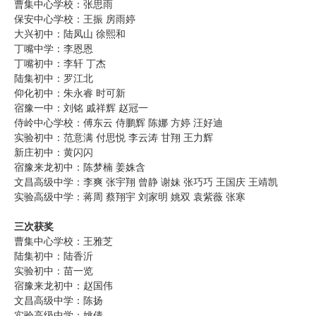
曹集中心学校：张思雨
保安中心学校：王振 房雨婷
大兴初中：陆凤山 徐熙和
丁嘴中学：李恩恩
丁嘴初中：李轩 丁杰
陆集初中：罗江北
仰化初中：朱永睿 时可新
宿豫一中：刘铭 戚祥辉 赵冠一
侍岭中心学校：傅东云 侍鹏辉 陈娜 方婷 汪好迪
实验初中：范意满 付思悦 李云涛 甘翔 王力辉
新庄初中：黄闪闪
宿豫来龙初中：陈梦楠 姜姝含
文昌高级中学：李爽 张宇翔 曾静 谢妹 张巧巧 王国庆 王靖凯
实验高级中学：蒋周 蔡翔宇 刘家明 姚双 袁紫薇 张寒
三次获奖
曹集中心学校：王雅芝
陆集初中：陆香沂
实验初中：苗一览
宿豫来龙初中：赵国伟
文昌高级中学：陈扬
实验高级中学：姚倩