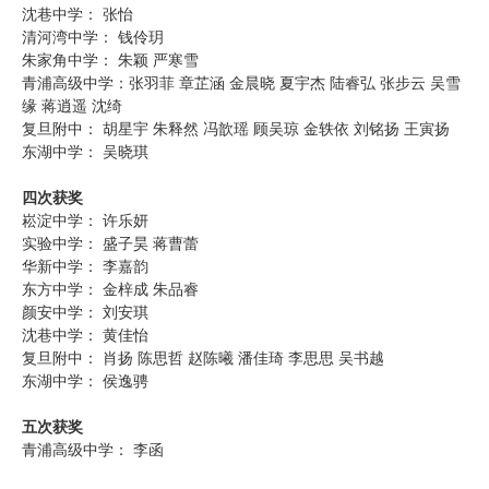
沈巷中学： 张怡
清河湾中学： 钱伶玥
朱家角中学： 朱颖 严寒雪
青浦高级中学：张羽菲 章芷涵 金晨晓 夏宇杰 陆睿弘 张步云 吴雪
缘 蒋逍遥 沈绮
复旦附中： 胡星宇 朱释然 冯歆瑶 顾吴琼 金轶依 刘铭扬 王寅扬
东湖中学： 吴晓琪
四次获奖
崧淀中学： 许乐妍
实验中学： 盛子昊 蒋曹蕾
华新中学： 李嘉韵
东方中学： 金梓成 朱品睿
颜安中学： 刘安琪
沈巷中学： 黄佳怡
复旦附中： 肖扬 陈思哲 赵陈曦 潘佳琦 李思思 吴书越
东湖中学： 侯逸骋
五次获奖
青浦高级中学： 李函