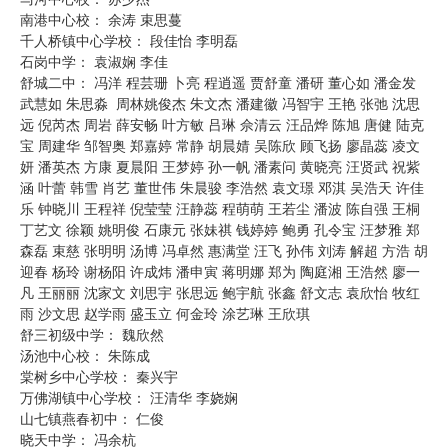
南港中心校： 余涛 束思蔓
千人桥镇中心学校： 段佳怡 李明磊
石岗中学： 袁淑娴 李佳
舒城二中： 冯洋 程芸珊 卜亮 程逍遥 贾舒童 潘研 董心如 潘金发
武慧如 朱思淼 周林姚俊杰 朱文杰 潘建徽 冯智宇 王艳 张弛 沈思
远 倪芮杰 周岩 薛安畅 叶方敏 吕琳 佘清云 汪品烨 陈旭 唐健 陆克
宝 周建华 邹智奥 郑嘉婷 常静 胡晨婧 吴陈欣 顾飞扬 廖晶蕊 凌文
妍 潘英杰 方康 夏晨阳 王梦婷 孙一帆 潘素问 黄晓亮 汪贤武 祝紫
涵 叶蕾 韩雪 肖艺 董世伟 朱晨骏 李浩然 袁文璟 邓淇 吴浩天 许佳
乐 钟晓川 王程祥 倪莹莹 汪静蕊 程萌萌 王若尘 潘波 陈自强 王桐
丁艺文 徐颖 姚明俊 石康元 张妹祺 钱婷婷 鲍勇 孔令宝 汪梦雅 郑
森磊 束慈 张明明 汤博 冯卓然 惠满堂 汪飞 孙伟 刘涛 解超 方浩 胡
迎春 杨玲 谢杨阳 许成炜 潘申寅 蒋明娜 郑为 陶庭湘 王浩然 廖一
凡 王丽丽 沈家文 刘思宇 张思远 鲍宇航 张鑫 舒文志 袁欣怡 牧红
雨 沙文思 赵学雨 盛玉立 何金玲 涂艺琳 王欣琪
舒三初级中学： 魏欣然
汤池中心校： 朱陈成
棠树乡中心学校： 秦兴宇
万佛湖镇中心学校： 汪清华 李娆娴
山七镇燕春初中： 仁俊
晓天中学： 冯余杭