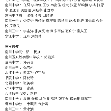
南川中学： 任羽 李海钰 王欢 韦衡佳 程斌 张盟 邹昀桓 李杰 陈思
宇 夏国轩 吴姗珊 周航宇 张舒婷
道南中学校： 张钰 李铃 田维波
南川一中： 钟呓秀 唐靖琳 龚守银 陈祥川 赵橘 周涛 张先雷 余仕
松 罗嘉良
南川三中： 李鑫洋 张焱亮 韦博 宋宇佳 张庆宁 童兴玉
水江中学： 庞峰 刘慧琳
三次获奖
南川中学初中部： 杨旋
南川区东胜初级中学校： 简银萍
道南中学： 邓诗语
南川三中： 张志彤
水江中学： 熊素贤 卢宇航
书院中学： 陈秘玲
北固中学： 张英榆
小河中学校： 张燚
合溪镇中心校： 赵林
南川中学： 夏珊 舒楠 杨欣 彭蕴涵 张宇航 盛雨彤 陈星宇
道南中学校： 韦顺洪 代仕容
南川三中： 黄永润