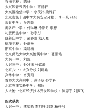
兴海学校： 陈好
大兴区青云店中学： 齐婧轩
大兴区榆垡中学： 李天祎 梁雅轩
北京市第十四中学大兴安定分校： 李一凡 张彤
采育中学： 吴志豪
庞各庄中学： 付琳琳 徐浩月 李想
礼贤民族中学： 孙宇彤
魏善庄中学： 郝静蕾 戴天夏
德茂学校： 孙旖辰
旧宫中学： 梁靖楠
北京师范大学大兴附属中学： 张润培
大兴一中： 刘煜
大兴三中： 孙雅潇 张铭豪
北京八中：大兴分校 刘建鑫
兴华中学： 肖宽阳
首师大大兴附中： 谢子扬 孙学科
北京亦庄实验中学： 郑欣
人大附中北京经济技术开发区学校： 陈思宇 刘振飞
四次获奖
大兴一中： 李知晗 李刘轩 郭嘉 杨梓彤