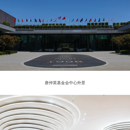
唐仲英基金会中心外景