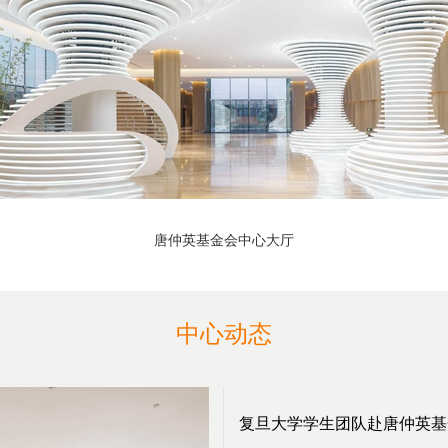
唐仲英基金会中心大厅
中心动态
复旦大学学生团队赴唐仲英基金