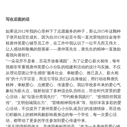
写在后面的话
如果说2012年我的心里种下了志愿服务的种子，那么2015年这颗种
子便开始茁壮成长。因为自2015年起至今我一直光荣地担任金海学
校唐仲英爱心辅导员工作，在工作中我认识了一位平凡而又伟大，
让人感动和敬佩的慈善家——唐仲英先生，唐先生的精神一直激励
着我向善前行。
“一朵花开不是春，百花齐放春满园”，为了让爱心薪火相传，每年
我都非常重视唐仲英爱心小分队的组建和活动的设计与实施。不仅
从理论层面让学生感悟“服务社会、奉献爱心、推己及人、薪火相
传”的十六字宗旨，而且引导队员们从自身做起，用行动诠释唐氏
精神，奉献爱心、点燃爱心、传递爱心。我以学校多年来的爱心气
象站为薪火点，辐射创设了多种适合队员特点，符合时代背景的爱
心活动，如“垃圾分类我先行”、“节约粮食我践行”、“疫情防控我宣
传”、“文明创城我出力”、“雷锋精神我传承”等。组织丰富多彩的爱
心活动，不仅提升了唐仲英爱心小分队成员们的道德情操，而且他
们积极向上的精神风貌影响着身边的每一个学生，每一次爱心活
动，都带动了更多的学生参加到爱心传递中来。
“平凡因理想而伟大，灵魂因奉献而崇高。”作为一名唐仲英爱心辅