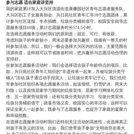
参与志愿 适合家庭讲坚持
我的家庭累计加入大兴区清源街道康馨园社区青年志愿者服务队、
大兴区职工子女服务协会、兴日苑社区青年汇等18个志愿团体，累
计参与社区送报、冬衣捐赠、垃圾分类桶前值守、校园安全岗等志
愿服务项目69项，累计志愿服务时长574.5小时。
在选择志愿服务活动时我们的原则是：就近、可行、有收获。
考虑到孩子的年龄较小，周末还要参加兴趣班，很难有一整天的时
间参加活动。所以，我们一般会选择大兴区内的活动，主要范围在
清源街道，这样就可以节省路途时间，把兴趣班与志愿活动合理的
安排好。
在参加志愿服务活动时，我们会选择适合孩子年龄特点的项目。比
如，兴日苑社区青年汇组织的“非遗传承一起来，共做垃圾分类守
桶人”活动,孩子通过动手捏泥人，让垃圾分类牢记于心。我们也经
常参加社区组织各项志愿服务活动，如送报纸、扫雪铲冰、周末大
扫除；以及疫情居家学习期间的抗疫宣传、居家学习网络礼仪宣
传、五一居家劳动宣传；还有垃圾分类知识学习、垃圾分类宣传、
垃圾分类桶前值守；跳蚤市场义卖、校园安心岗等活动，这样可以
保证全家人一起参加，既参与了志愿服务，也提升了家庭的凝聚力
和幸福指数。
在选择志愿服务活动时我们还特别关注活动的高效性，会选择真正
对孩子有意义的活动。比如，我们曾带孩子参加“文明劝导友善大