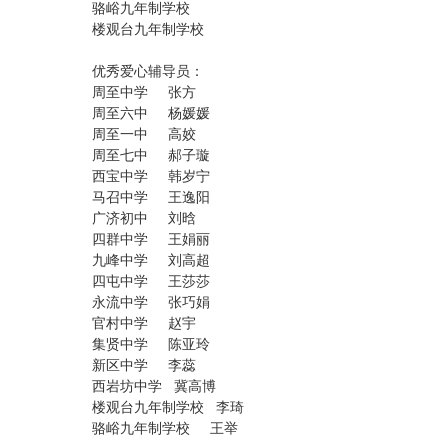
骆峪九年制学校
楼观台九年制学校
优秀爱心辅导员：
周至中学 张方
周至六中 杨媛媛
周至一中 高姣
周至七中 郝子璇
西宝中学 韩岁宁
马召中学 王逸阳
广济初中 刘晗
四群中学 王娟丽
九峰中学 刘高超
四屯中学 王莎莎
永流中学 张巧娟
官村中学 赵宇
集贤中学 陈亚玲
新区中学 李蕊
西岩坊中学 冀高博
楼观台九年制学校 李琦
骆峪九年制学校 王举