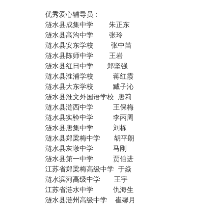
优秀爱心辅导员：
涟水县成集中学 朱正东
涟水县高沟中学 张玲
涟水县安东学校 张中苗
涟水县陈师中学 王岩
涟水县红日中学 郑坚强
涟水县淮浦学校 蒋红霞
涟水县大东学校 臧子沁
涟水县淮文外国语学校 唐莉
涟水县涟西中学 王保梅
涟水县实验中学 李丙周
涟水县唐集中学 刘栋
涟水县郑梁梅中学 胡平朗
涟水县灰墩中学 马刚
涟水县第一中学 贾伯进
江苏省郑梁梅高级中学 于焱
涟水滨河高级中学 王宇
江苏省涟水中学 仇海生
涟水县涟州高级中学 崔馨月