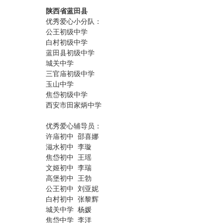
陕西省蓝田县
优秀爱心小分队：
公王初级中学
白村初级中学
蓝田县初级中学
城关中学
三官庙初级中学
玉山中学
焦岱初级中学
西安市田家炳中学
优秀爱心辅导员：
许庙初中 邵喜娜
滋水初中 李璇
焦岱初中 王瑶
文姬初中 李瑞
高堡初中 王勃
公王初中 刘亚妮
白村初中 张黎辉
城关中学 杨媛
焦岱中学 李洋