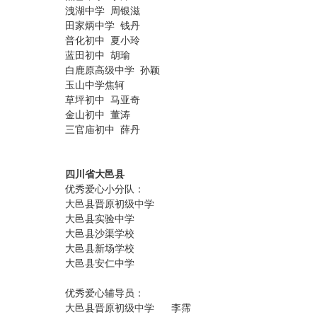
洩湖中学 周银滋
田家炳中学 钱丹
普化初中 夏小玲
蓝田初中 胡瑜
白鹿原高级中学 孙颖
玉山中学焦轲
草坪初中 马亚奇
金山初中 董涛
三官庙初中 薛丹
四川省大邑县
优秀爱心小分队：
大邑县晋原初级中学
大邑县实验中学
大邑县沙渠学校
大邑县新场学校
大邑县安仁中学
优秀爱心辅导员：
大邑县晋原初级中学 李霈