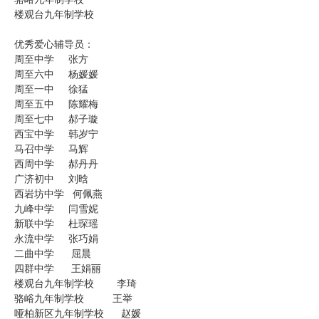
楼观台九年制学校
优秀爱心辅导员：
周至中学 张方
周至六中 杨媛媛
周至一中 徐猛
周至五中 陈耀梅
周至七中 郝子璇
西宝中学 韩岁宁
马召中学 马辉
西周中学 郝丹丹
广济初中 刘晗
西岩坊中学 何佩燕
九峰中学 闫雪妮
新联中学 杜琛瑶
永流中学 张巧娟
二曲中学 屈晨
四群中学 王娟丽
楼观台九年制学校 李琦
骆峪九年制学校 王举
哑柏新区九年制学校 赵媛