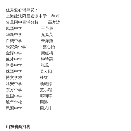
优秀爱心辅导员：
上海政法附属崧淀中学 徐莉
复旦附中青浦分校 高梦涛
凤溪中学 王予辰
华新中学 尤凤英
白鹤中学 朱海燕
朱家角中学 盛心怡
金泽中学 康红梅
豫才中学 钟诗禹
尚美中学 张蕊
珠溪中学 吴云阳
博文学校 杜红
延安中学 顾曦婷
东方中学 范小程
重固中学 邓朝晖
毓华学校 周路一
思源中学 周艺佳
山东省商河县