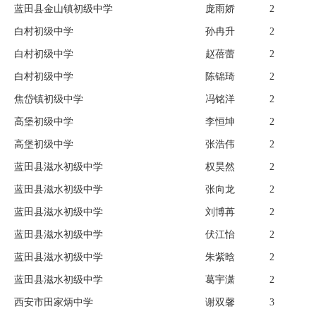
蓝田县金山镇初级中学
庞雨娇
2
白村初级中学
孙冉升
2
白村初级中学
赵蓓蕾
2
白村初级中学
陈锦琦
2
焦岱镇初级中学
冯铭洋
2
高堡初级中学
李恒坤
2
高堡初级中学
张浩伟
2
蓝田县滋水初级中学
权昊然
2
蓝田县滋水初级中学
张向龙
2
蓝田县滋水初级中学
刘博苒
2
蓝田县滋水初级中学
伏江怡
2
蓝田县滋水初级中学
朱紫晗
2
蓝田县滋水初级中学
葛宇潇
2
西安市田家炳中学
谢双馨
3