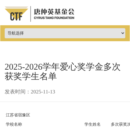
2025-2026学年爱心奖学金多次
获奖学生名单
发表时间：2025-11-13
江苏省宿豫区
学校名称
学生姓名
多次获奖