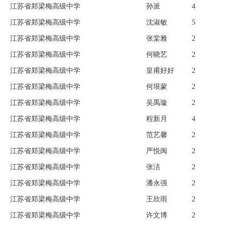
江苏省郑梁梅高级中学
孙派
4
江苏省郑梁梅高级中学
沈淑敏
5
江苏省郑梁梅高级中学
张棠雅
2
江苏省郑梁梅高级中学
何晓艺
2
江苏省郑梁梅高级中学
皇甫好好
2
江苏省郑梁梅高级中学
何垠蒙
2
江苏省郑梁梅高级中学
吴禹璇
2
江苏省郑梁梅高级中学
程新月
4
江苏省郑梁梅高级中学
范艺馨
2
江苏省郑梁梅高级中学
严悦闽
2
江苏省郑梁梅高级中学
张洁
2
江苏省郑梁梅高级中学
潘永强
2
江苏省郑梁梅高级中学
王欣雨
2
江苏省郑梁梅高级中学
许文博
2