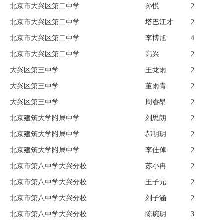
北京市大兴区第二中学
孙悦
2
北京市大兴区第二中学
塔巴江才
2
北京市大兴区第二中学
李博旭
4
北京市大兴区第二中学
高兴
2
大兴区第三中学
王龙雨
2
大兴区第三中学
董雨青
2
大兴区第三中学
周睿昂
2
北京建筑大学附属中学
刘思朗
2
北京建筑大学附属中学
郝明玥
2
北京建筑大学附属中学
李佳倬
2
北京市第八中学大兴分校
苏小冉
2
北京市第八中学大兴分校
王子元
2
北京市第八中学大兴分校
刘子涵
2
北京市第八中学大兴分校
陈琬玥
3