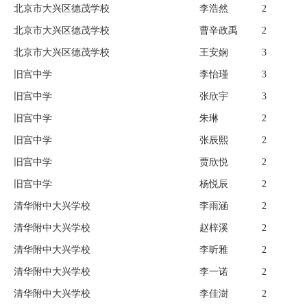
北京市大兴区德茂学校
李浩然
2
北京市大兴区德茂学校
曹辛政禹
2
北京市大兴区德茂学校
王安娴
3
旧宫中学
李怡瑾
3
旧宫中学
张欣宇
3
旧宫中学
朱琳
2
旧宫中学
张辰熙
2
旧宫中学
贾欣悦
2
旧宫中学
杨悦辰
2
清华附中大兴学校
李雨涵
2
清华附中大兴学校
赵梓溪
2
清华附中大兴学校
李昕雅
2
清华附中大兴学校
李一诺
2
清华附中大兴学校
李佳澍
2