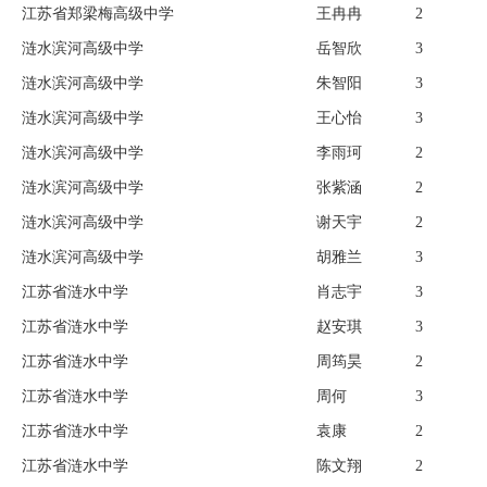
江苏省郑梁梅高级中学
王冉冉
2
涟水滨河高级中学
岳智欣
3
涟水滨河高级中学
朱智阳
3
涟水滨河高级中学
王心怡
3
涟水滨河高级中学
李雨珂
2
涟水滨河高级中学
张紫涵
2
涟水滨河高级中学
谢天宇
2
涟水滨河高级中学
胡雅兰
3
江苏省涟水中学
肖志宇
3
江苏省涟水中学
赵安琪
3
江苏省涟水中学
周筠昊
2
江苏省涟水中学
周何
3
江苏省涟水中学
袁康
2
江苏省涟水中学
陈文翔
2