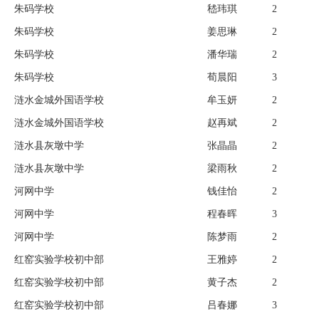
朱码学校
嵇玮琪
2
朱码学校
姜思琳
2
朱码学校
潘华瑞
2
朱码学校
荀晨阳
3
涟水金城外国语学校
牟玉妍
2
涟水金城外国语学校
赵再斌
2
涟水县灰墩中学
张晶晶
2
涟水县灰墩中学
梁雨秋
2
河网中学
钱佳怡
2
河网中学
程春晖
3
河网中学
陈梦雨
2
红窑实验学校初中部
王雅婷
2
红窑实验学校初中部
黄子杰
2
红窑实验学校初中部
吕春娜
3