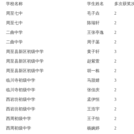
学校名称
学生姓名
多次获奖
周至七中
毛子垚
2
周至七中
陈瑞轩
2
二曲中学
王张亭逸
2
二曲中学
周子菡
2
周至县新区初级中学
黄子轩
3
周至县新区初级中学
赵紫萱
2
周至县新区初级中学
胡一栋
2
临川寺初级中学
马甜婧
3
临川寺初级中学
张佳庆
2
西岩坊初级中学
孟伊恒
3
西岩坊初级中学
王浩宇
2
西周初级中学
王子怡
2
西周初级中学
杨婉婷
2