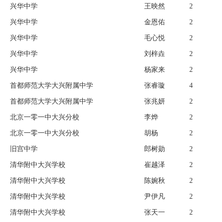
兴华中学
王映然
2
兴华中学
金恩佑
2
兴华中学
毛心悦
2
兴华中学
刘梓垚
2
兴华中学
杨家来
2
首都师范大学大兴附属中学
张睿璇
4
首都师范大学大兴附属中学
张兆妍
2
北京一零一中大兴分校
李烨
2
北京一零一中大兴分校
胡杨
2
旧宫中学
郎树勋
2
清华附中大兴学校
崔越泽
2
清华附中大兴学校
陈婉秋
2
清华附中大兴学校
尹伊凡
2
清华附中大兴学校
张天一
2