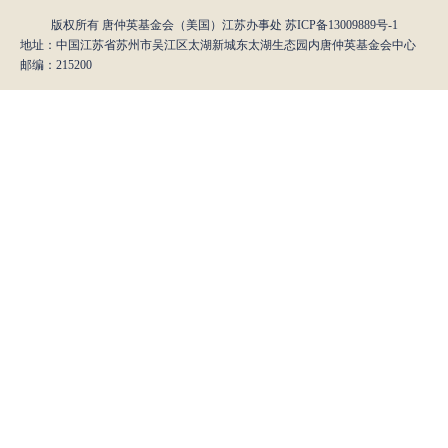
版权所有 唐仲英基金会（美国）江苏办事处
苏ICP备13009889号-1
地址：中国江苏省苏州市吴江区太湖新城东太湖生态园内唐仲英基金会中心
邮编：215200