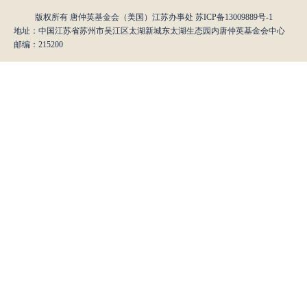
版权所有 唐仲英基金会（美国）江苏办事处
苏ICP备13009889号-1
地址：中国江苏省苏州市吴江区太湖新城东太湖生态园内唐仲英基金会中心
邮编：215200