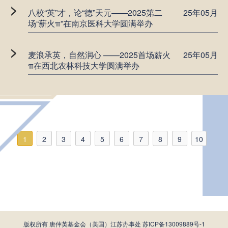
>
八校“英”才，论“德”天元——2025第二
25年05月
场“薪火π”在南京医科大学圆满举办
>
麦浪承英，自然润心 ——2025首场薪火
25年05月
π在西北农林科技大学圆满举办
1
2
3
4
5
6
7
8
9
10
版权所有 唐仲英基金会（美国）江苏办事处
苏ICP备13009889号-1